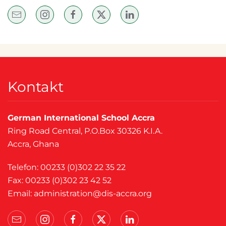
Kontakt
German International School Accra
Ring Road Central, P.O.Box 30326 K.I.A.
Accra, Ghana
Telefon: 00233 (0)302 22 35 22
Fax: 00233 (0)302 23 42 52
Email:
administration@dis-accra.org