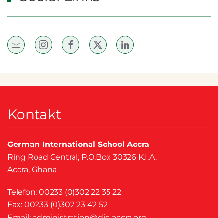
Kontakt
German International School Accra
Ring Road Central, P.O.Box 30326 K.I.A.
Accra, Ghana
Telefon: 00233 (0)302 22 35 22
Fax: 00233 (0)302 23 42 52
Email:
administration@dis-accra.org