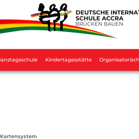
Ganztagsschule
Kindertagesstätte
Organisatorisc
N
s Kartensystem