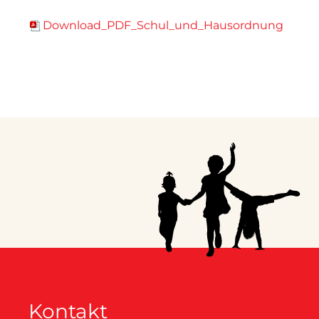
Download_PDF_Schul_und_Hausordnung
Kontakt