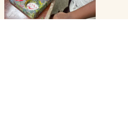
Premiere für das DaF-Sommercamp: Auf
sprachlicher Entdeckungsreise durch
Afrika
18. Juli 2026
Auch in den Sommerferien bleibt an der GISA das
Lernen lebendig: Erstmals findet in diesem Jahr ein
DaF-Sommercamp (Deutsch als Fremdsprache)
statt. Drei Wochen lang nutzen unsere
Schülerinnen und Schüler die Gelegenheit, ihre
Deutschkenntnisse auf spielerische und kreative
Weise weiterzuentwickeln…
Weiterlesen