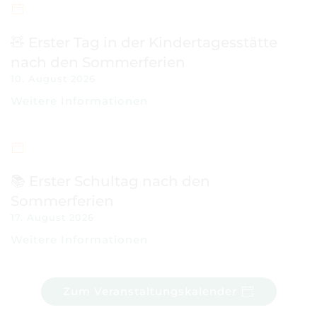
⚽Gerald Asamoah Football
Academy