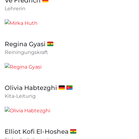
Ve Fredrich 🇩🇪
Lehrerin
Regina Gyasi 🇬🇭
Reiningungskraft
Olivia Habtezghi 🇩🇪 🇪🇷
Kita-Leitung
Elliot Kofi El-Hoshea 🇬🇭