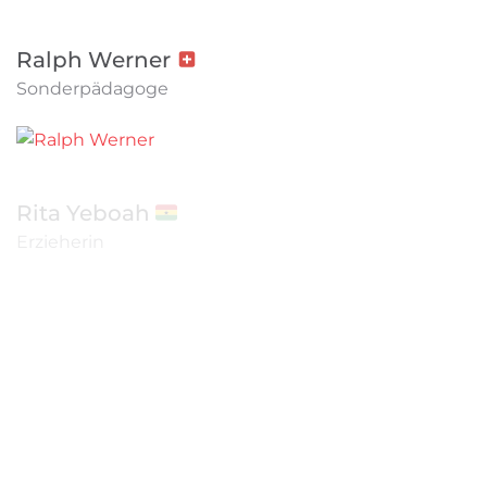
Ralph Werner 🇨🇭
Sonderpädagoge
Rita Yeboah 🇬🇭
Erzieherin
Kalender