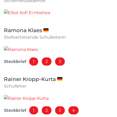
Sicherheitsbeamter
Ramona Klaes 🇩🇪
Stellvertretende Schulleiterin
Steckbrief
:
1
2
3
Rainer Kropp-Kurta 🇩🇪
Schulleiter
Steckbrief
:
1
2
3
4