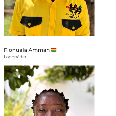
Fionuala Ammah 🇬🇭
Logopädin