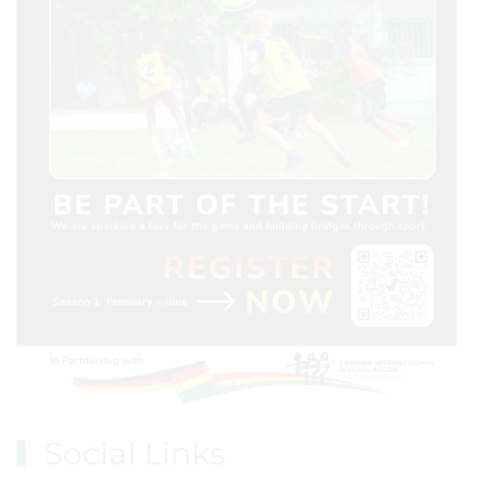
Kontakt
German International School Accra
Ring Road Central, P.O.Box 30326 K.I.A.
Accra, Ghana
Telefon: 00233 (0)302 22 35 22
Fax: 00233 (0)302 23 42 52
Email:
administration@dis-accra.org