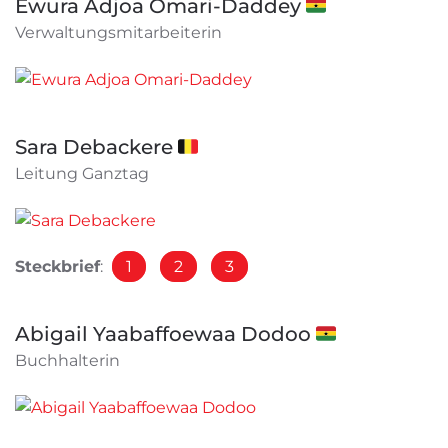
Ewura Adjoa Omari-Daddey 🇬🇭
Verwaltungsmitarbeiterin
Sara Debackere 🇧🇪
Leitung Ganztag
Steckbrief
:
1
2
3
Abigail Yaabaffoewaa Dodoo 🇬🇭
Buchhalterin