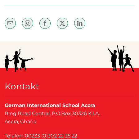
Kontakt
German International School Accra
Ring Road Central, P.O.Box 30326 K.I.A.
Accra, Ghana
Telefon: 00233 (0)302 22 35 22