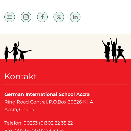
Kontakt
German International School Accra
Ring Road Central, P.O.Box 30326 K.I.A.
Accra, Ghana
Telefon: 00233 (0)302 22 35 22
Fax: 00233 (0)302 23 42 52