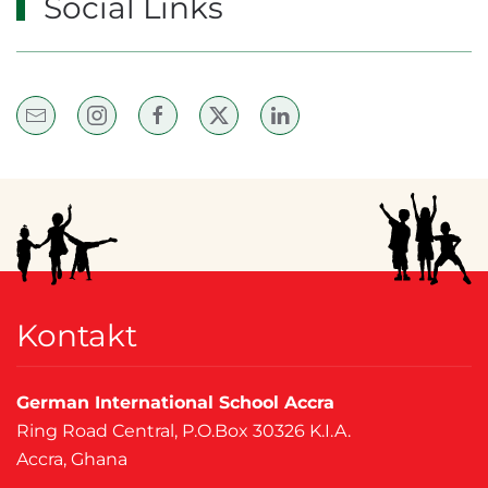
Social Links
Kontakt
German International School Accra
Ring Road Central, P.O.Box 30326 K.I.A.
Accra, Ghana