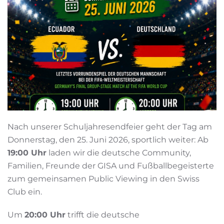
Nach unserer Schuljahresendfeier geht der Tag am
Donnerstag, den 25. Juni 2026, sportlich weiter: Ab
19:00 Uhr
laden wir die deutsche Community,
Familien, Freunde der GISA und Fußballbegeisterte
zum gemeinsamen Public Viewing in den Swiss
Club ein.
Um
20:00 Uhr
trifft die deutsche