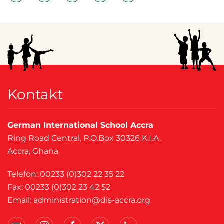
Kontakt
German International School Accra
Ring Road Central, P.O.Box 30326 K.I.A.
Accra, Ghana
Telefon: 00233 (0)302 22 35 22
Fax: 00233 (0)302 23 42 52
Email:
administration@dis-accra.org