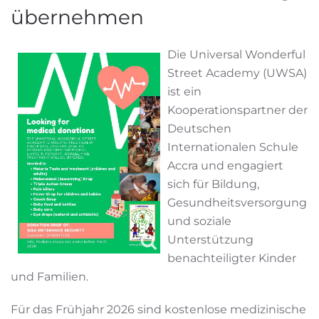
übernehmen
Die Universal Wonderful
Street Academy (UWSA)
ist ein
Kooperationspartner der
Deutschen
Internationalen Schule
Accra und engagiert
sich für Bildung,
Gesundheitsversorgung
und soziale
Unterstützung
benachteiligter Kinder
und Familien.
Für das Frühjahr 2026 sind kostenlose medizinische