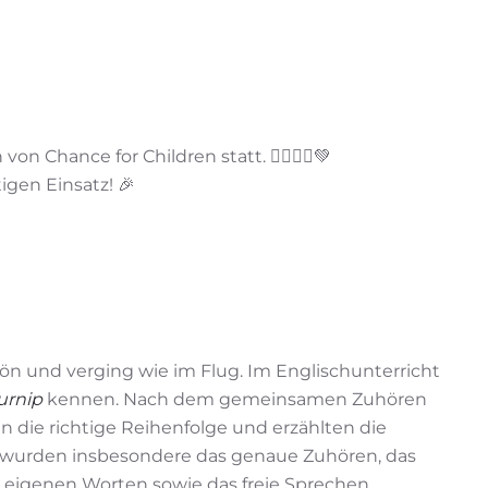
Chance for Children statt. 🏃‍♀️🏃‍♂️💚
tigen Einsatz! 🎉
hön und verging wie im Flug. Im Englischunterricht
urnip
kennen. Nach dem gemeinsamen Zuhören
in die richtige Reihenfolge und erzählten die
 wurden insbesondere das genaue Zuhören, das
 eigenen Worten sowie das freie Sprechen