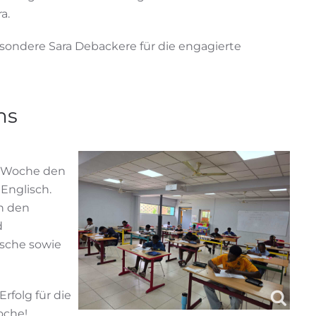
a.
besondere Sara Debackere für die engagierte
ms
er Woche den
Englisch.
n den
d
ische sowie
rfolg für die
oche!