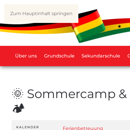
Zum Hauptinhalt springen
Über uns
Grundschule
Sekundarschule
🌞 Sommercamp & 
🏕️
KALENDER
Ferienbetreuung