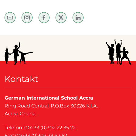
Kontakt
German International School Accra
Ring Road Central, P.O.Box 30326 K.I.A.
Accra, Ghana
Telefon: 00233 (0)302 22 35 22
Fax: 00233 (0)302 23 42 52