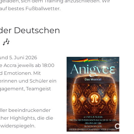
ngeladen, sich dem Training anzuschließen. Wir
auf bestes Fußballwetter.
 der Deutschen
 🎶
nd 5. Juni 2026
 Accra jeweils ab 18:00
und Emotionen. Mit
erinnen und Schüler ein
ngagement, Teamgeist
oller beeindruckender
er Highlights, die die
 widerspiegeln.