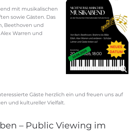
bend mit musikalischen
ften sowie Gästen. Das
h, Beethoven und
, Alex Warren und
eressierte Gäste herzlich ein und freuen uns auf
und kultureller Vielfalt.
ben – Public Viewing im