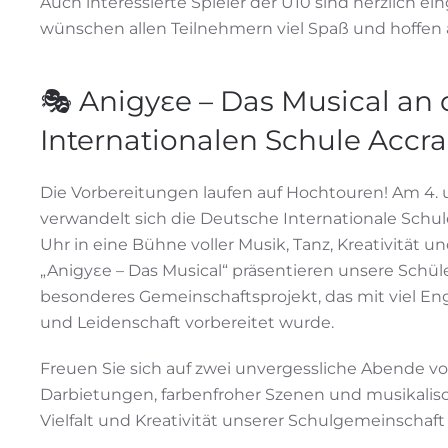
Auch interessierte Spieler der U10 sind herzlich ei
wünschen allen Teilnehmern viel Spaß und hoffen 
🎭 Anigyɛe – Das Musical an
Internationalen Schule Accra
Die Vorbereitungen laufen auf Hochtouren! Am 4. u
verwandelt sich die Deutsche Internationale Schule
Uhr in eine Bühne voller Musik, Tanz, Kreativität 
„Anigyɛe – Das Musical“ präsentieren unsere Schül
besonderes Gemeinschaftsprojekt, das mit viel E
und Leidenschaft vorbereitet wurde.
Freuen Sie sich auf zwei unvergessliche Abende v
Darbietungen, farbenfroher Szenen und musikalisch
Vielfalt und Kreativität unserer Schulgemeinschaft