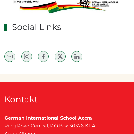
Social Links
Kontakt
German International School Accra
Ring Road Central, P.O.Box 30326 K.I.A.
Accra, Ghana