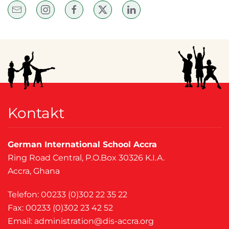
Kontakt
German International School Accra
Ring Road Central, P.O.Box 30326 K.I.A.
Accra, Ghana
Telefon: 00233 (0)302 22 35 22
Fax: 00233 (0)302 23 42 52
Email:
administration@dis-accra.org