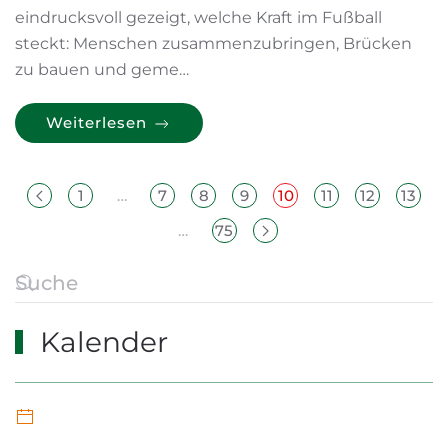
eindrucksvoll gezeigt, welche Kraft im Fußball
steckt: Menschen zusammenzubringen, Brücken
zu bauen und geme…
Weiterlesen
1
…
7
8
9
10
11
12
13
…
75
Kalender