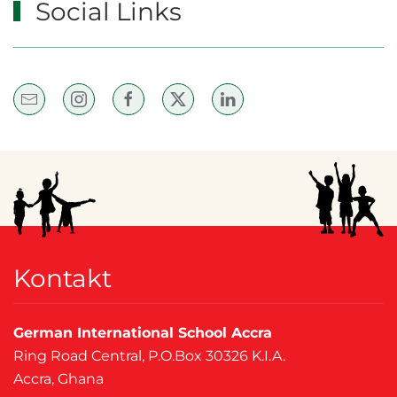
Social Links
Kontakt
German International School Accra
Ring Road Central, P.O.Box 30326 K.I.A.
Accra, Ghana