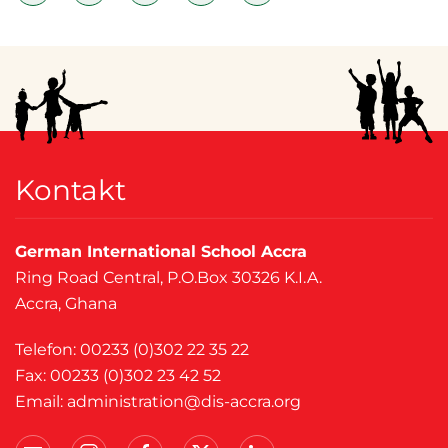
Kontakt
German International School Accra
Ring Road Central, P.O.Box 30326 K.I.A.
Accra, Ghana
Telefon: 00233 (0)302 22 35 22
Fax: 00233 (0)302 23 42 52
Email:
administration@dis-accra.org