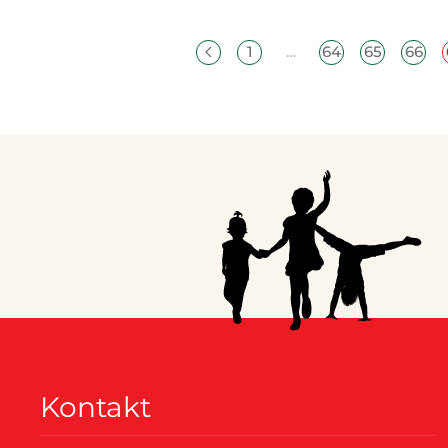
1
…
64
65
66
Kontakt