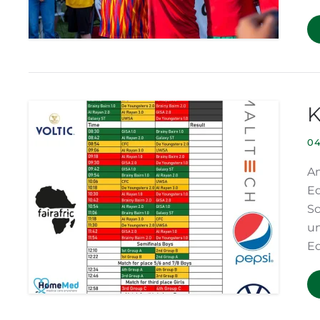
K
04
Am
Ed
Sc
un
Ed