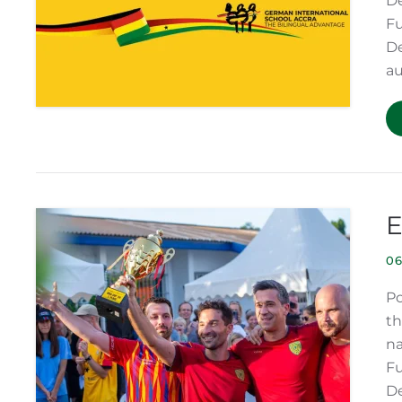
De
Fu
De
au
E
06
Po
th
na
Fu
De