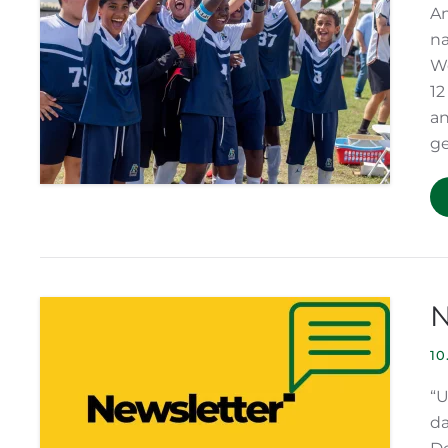
Am
na
We
1
an
ge
N
10
“U
da