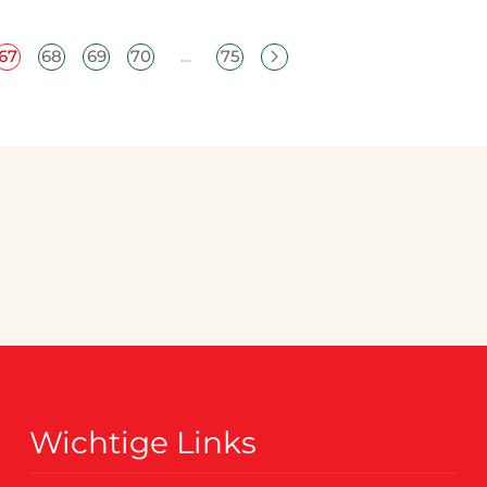
67
68
69
70
…
75
Wichtige Links