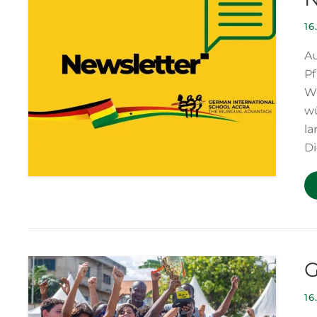
16
A
Pf
Wo
w
la
Di
G
16