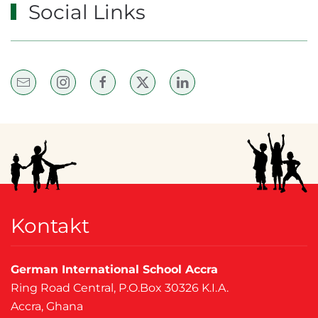
Social Links
Kontakt
German International School Accra
Ring Road Central, P.O.Box 30326 K.I.A.
Accra, Ghana